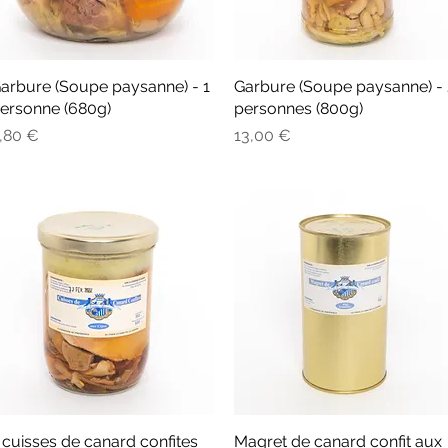
arbure (Soupe paysanne) - 1
Aperçu rapide
Garbure (Soupe paysanne) - 
Aperçu rapide
ersonne (680g)
personnes (800g)
rix
Prix
,80 €
13,00 €
 cuisses de canard confites
Aperçu rapide
Magret de canard confit aux
Aperçu rapide