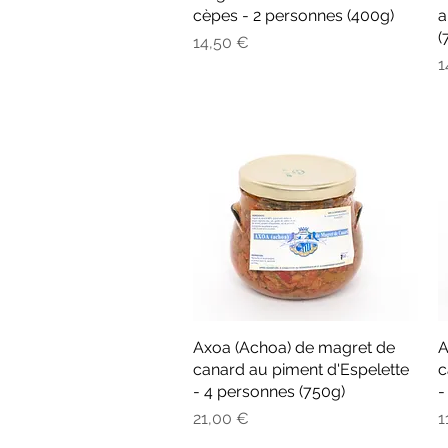
cèpes - 2 personnes (400g)
a
(
Prix
14,50 €
P
1
Axoa (Achoa) de magret de
Aperçu rapide
A
canard au piment d'Espelette
c
- 4 personnes (750g)
-
Prix
P
21,00 €
1