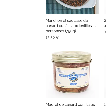
Manchon et saucisse de
Aperçu rapide
G
canard confits aux lentilles - 2
p
personnes (750g)
P
8
Prix
13,50 €
Magret de canard confit aux
Aperçu rapide
2