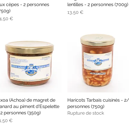
ux cèpes - 2 personnes
lentilles - 2 personnes (700g)
750g)
Prix
13,50 €
rix
4,50 €
xoa (Achoa) de magret de
Aperçu rapide
Haricots Tarbais cuisinés - 2
Aperçu rapide
anard au piment d'Espelette
personnes (750g)
 2 personnes (350g)
Rupture de stock
rix
1,50 €