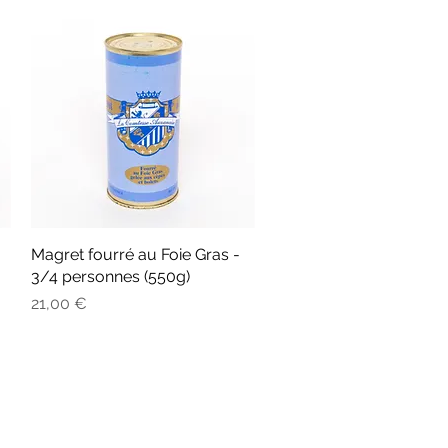
Magret fourré au Foie Gras -
Aperçu rapide
3/4 personnes (550g)
Prix
21,00 €