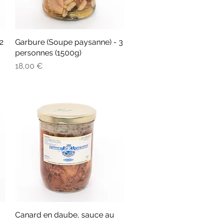
2
Garbure (Soupe paysanne) - 3
Aperçu rapide
personnes (1500g)
Prix
18,00 €
Canard en daube, sauce au
Aperçu rapide