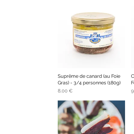
Suprême de canard (au Foie
Aperçu rapide
C
Gras) - 3/4 personnes (180g)
F
Prix
P
8,00 €
9