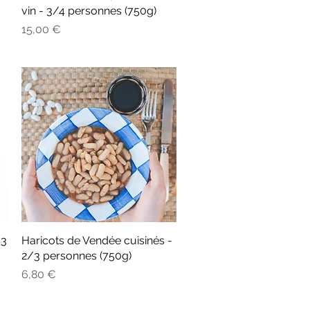
vin - 3/4 personnes (750g)
Prix
15,00 €
/3
Haricots de Vendée cuisinés -
Aperçu rapide
2/3 personnes (750g)
Prix
6,80 €