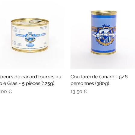
oeurs de canard fourrés au
Aperçu rapide
Cou farci de canard - 5/6
Aperçu rapide
oie Gras - 5 pièces (125g)
personnes (380g)
rix
Prix
,00 €
13,50 €